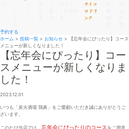
ホ
こ
メ
席
ご
公式サイ
サイコ
店
採
ー
だ
ニ
情
宴
ト限定特
ロドリ
舗
用
ム
わ
ュ
報
会
典
ンク
情
情
り
ー
報
報
予約する
ホーム
>
投稿一覧
>
お知らせ
>
【忘年会にぴったり】コース
メニューが新しくなりました！
【忘年会にぴったり】コー
スメニューが新しくなりま
した！
2023.12.01
いつも「炭火酒場 鶏眞」をご愛顧いただき誠にありがとうご
ざいます。
忘年会にぴったりのコース
このたび当店では、
をご用意