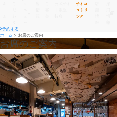
ホ
こ
メ
席
ご
公式サイ
サイコ
店
採
ー
だ
ニ
情
宴
ト限定
ロドリ
舗
用
ム
わ
ュ
報
会
特典
ンク
情
情
り
ー
報
報
予約する
ホーム
>
お席のご案内
お席のご案内