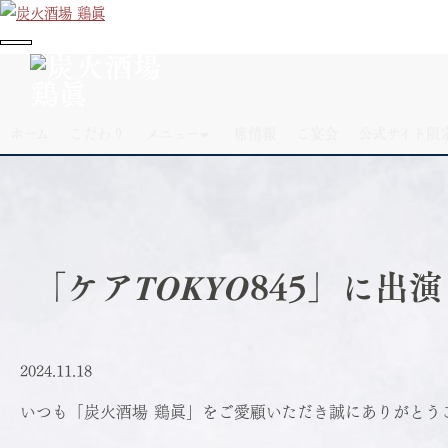
ホーム
>
投稿一覧
>
お知らせ
>
「ケア𝑻𝑶𝑲𝒀𝑶845」に出演させて頂きまし
ホーム
こだわり
メニュー
席情報
ご宴会
公式サイト限
た！
「ケア𝑻𝑶𝑲𝒀𝑶845
2024.11.18
いつも「炭火酒場 鶏眞」をご愛顧いただき誠にありがとう