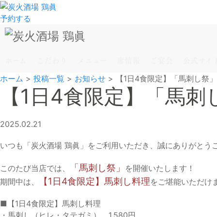
予約する
ホーム
こだわり
メニュー
席情報
ご宴会
公式サイ
ホーム
>
投稿一覧
>
お知らせ
>
【1日4食限定】「馬刺し祭
【1日4食限定】「馬刺
2025.02.21
いつも「炭火酒場 鶏眞」をご利用いただき、誠にありがとう
「馬刺し祭」
このたび当店では、
を開催いたします！
【1日4食限定】馬刺し料理
期間中は、
をご堪能いただけ
■【1日4食限定】馬刺し料理
・馬刺し（ヒレ・タテガミ） 1,580円