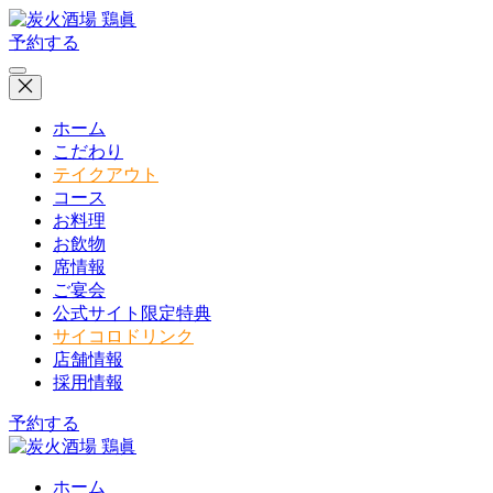
予約する
ホーム
こだわり
テイクアウト
コース
お料理
お飲物
席情報
ご宴会
公式サイト限定特典
サイコロドリンク
店舗情報
採用情報
予約する
ホーム