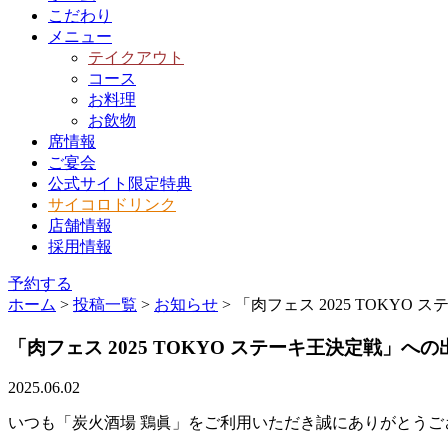
こだわり
メニュー
テイクアウト
コース
お料理
お飲物
席情報
ご宴会
公式サイト限定特典
サイコロドリンク
店舗情報
採用情報
予約する
ホーム
>
投稿一覧
>
お知らせ
>
「肉フェス 2025 TOKY
「肉フェス 2025 TOKYO ステーキ王決定戦」
2025.06.02
いつも「炭火酒場 鶏眞」をご利用いただき誠にありがとうご