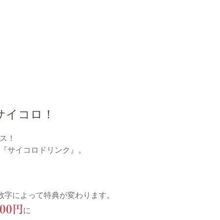
サイコロ！
ス！
『サイコロドリンク』。
数字によって特典が変わります。
000円
に