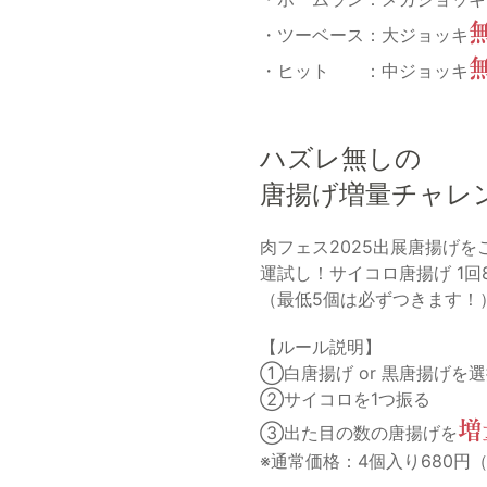
・ツーベース：大ジョッキ
・ヒット ：中ジョッキ
ハズレ無しの
唐揚げ増量チャレ
肉フェス2025出展唐揚げを
運試し！サイコロ唐揚げ 1回
（最低5個は必ずつきます！
【ルール説明】
①白唐揚げ or 黒唐揚げを
②サイコロを1つ振る
増
③出た目の数の唐揚げを
※通常価格：4個入り680円