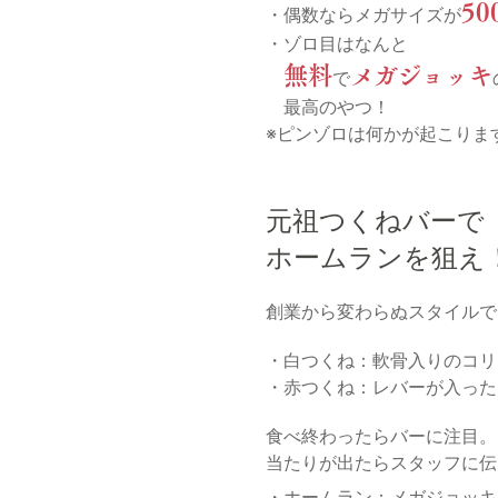
50
・偶数ならメガサイズが
・ゾロ目はなんと
無料
メガジョッキ
で
最高のやつ！
※ピンゾロは何かが起こりま
元祖つくねバーで
ホームランを狙え
創業から変わらぬスタイルで
・白つくね：軟骨入りのコリ
・赤つくね：レバーが入った
食べ終わったらバーに注目。
当たりが出たらスタッフに伝
・ホームラン：メガジョッキ