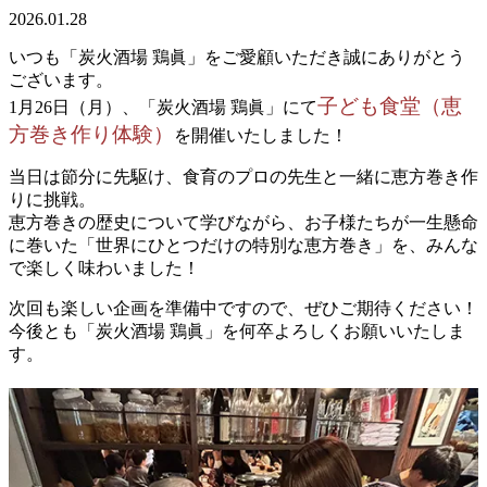
2026.01.28
いつも「炭火酒場 鶏眞」をご愛顧いただき誠にありがとう
ございます。
子ども食堂（恵
1月26日（月）、「炭火酒場 鶏眞」にて
方巻き作り体験）
を開催いたしました！
当日は節分に先駆け、食育のプロの先生と一緒に恵方巻き作
りに挑戦。
恵方巻きの歴史について学びながら、お子様たちが一生懸命
に巻いた「世界にひとつだけの特別な恵方巻き」を、みんな
で楽しく味わいました！
次回も楽しい企画を準備中ですので、ぜひご期待ください！
今後とも「炭火酒場 鶏眞」を何卒よろしくお願いいたしま
す。